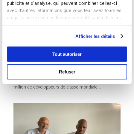
publicité et d'analyse, qui peuvent combiner celles-ci
avec d'autres informations que vous leur avez fournies
ou qu'ils ont collectées lors de votre utilisation de leurs
services.
Afficher les détails
Interview CIO MAG
par
zone01
|
Mai 26, 2022
|
Uncategorised
Tout autoriser
Interview de Deror Sultan, Cofondateur et CEO de
01Talent Interview Afrimag – Numéro Spécial Africités-
Refuser
09 – Kisumu Question 1 : 01Talent dont l’ambition
affichée est d’offrir des opportunités de travail à 1
million de développeurs de classe mondiale....