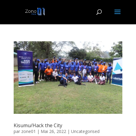
Kisumu/Hack the City
par
zone01
|
Mai 26, 2022
|
Uncategorised